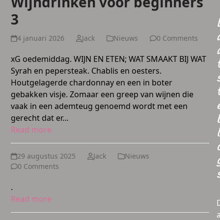
Wijndrinken voor beginners
3
4 januari 2026
Jack
Nieuws
0 Comments
xG oedemiddag. WIJN EN ETEN; WAT SMAAKT BIJ WAT
Syrah en pepersteak. Chablis en oesters.
Houtgelagerde chardonnay en een in boter
gebakken visje. Zomaar een greep van wijnen die
vaak in een ademteug genoemd wordt met een
gerecht dat er…
Read more
l
29 augustus 2025
Jack
Nieuws
0 Comments
.
Read more