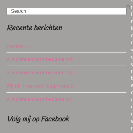
r
Search
i
Recente berichten
Damascus
wijndrinken voor beginners 6
r
wijndrinken voor beginners 5
Wijndrinken voor beginners 5
wijndrinken voor beginners 4
i
Volg mij op Facebook
r