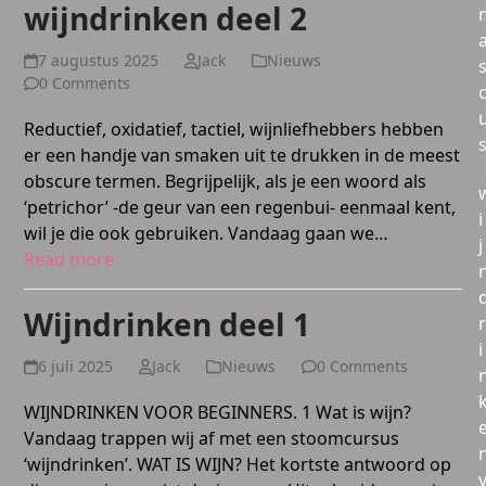
wijndrinken deel 2
7 augustus 2025
Jack
Nieuws
0 Comments
Reductief, oxidatief, tactiel, wijnliefhebbers hebben
er een handje van smaken uit te drukken in de meest
obscure termen. Begrijpelijk, als je een woord als
‘petrichor’ -de geur van een regenbui- eenmaal kent,
i
wil je die ook gebruiken. Vandaag gaan we…
j
Read more
Wijndrinken deel 1
r
i
6 juli 2025
Jack
Nieuws
0 Comments
WIJNDRINKEN VOOR BEGINNERS. 1 Wat is wijn?
Vandaag trappen wij af met een stoomcursus
‘wijndrinken’. WAT IS WIJN? Het kortste antwoord op