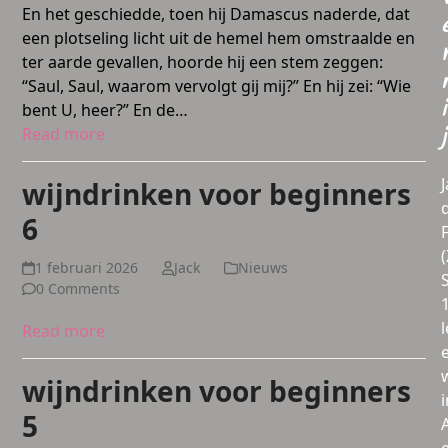
En het geschiedde, toen hij Damascus naderde, dat
een plotseling licht uit de hemel hem omstraalde en
ter aarde gevallen, hoorde hij een stem zeggen:
“Saul, Saul, waarom vervolgt gij mij?” En hij zei: “Wie
i
bent U, heer?” En de…
Read more
j
wijndrinken voor beginners
6
1 februari 2026
Jack
Nieuws
0 Comments
l
Read more
wijndrinken voor beginners
i
5