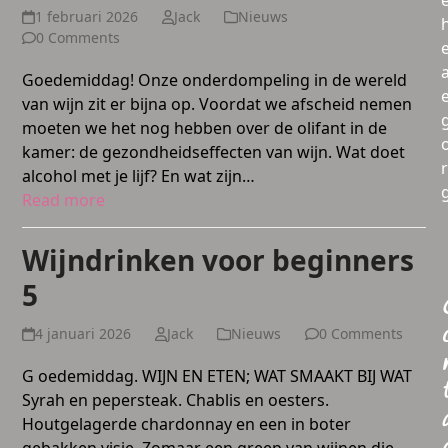
1 februari 2026
Jack
Nieuws
0 Comments
a
Goedemiddag! Onze onderdompeling in de wereld
van wijn zit er bijna op. Voordat we afscheid nemen
moeten we het nog hebben over de olifant in de
kamer: de gezondheidseffecten van wijn. Wat doet
alcohol met je lijf? En wat zijn…
Read more
Wijndrinken voor beginners
5
4 januari 2026
Jack
Nieuws
0 Comments
G oedemiddag. WIJN EN ETEN; WAT SMAAKT BIJ WAT
Syrah en pepersteak. Chablis en oesters.
Houtgelagerde chardonnay en een in boter