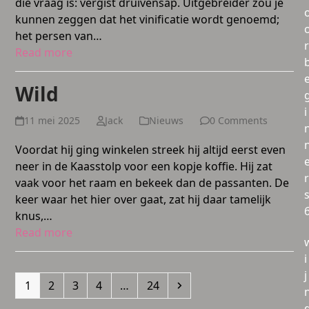
die vraag is: vergist druivensap. Uitgebreider zou je
kunnen zeggen dat het vinificatie wordt genoemd;
het persen van…
r
Read more
Wild
i
11 mei 2025
Jack
Nieuws
0 Comments
Voordat hij ging winkelen streek hij altijd eerst even
neer in de Kaasstolp voor een kopje koffie. Hij zat
r
vaak voor het raam en bekeek dan de passanten. De
keer waar het hier over gaat, zat hij daar tamelijk
knus,…
Read more
i
j
Page
Page
Page
Page
Page
Next
1
2
3
4
…
24