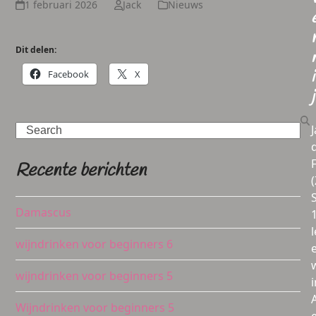
1 februari 2026
Jack
Nieuws
Dit delen:
i
Facebook
X
j
Search
Recente berichten
Damascus
l
wijndrinken voor beginners 6
wijndrinken voor beginners 5
i
Wijndrinken voor beginners 5