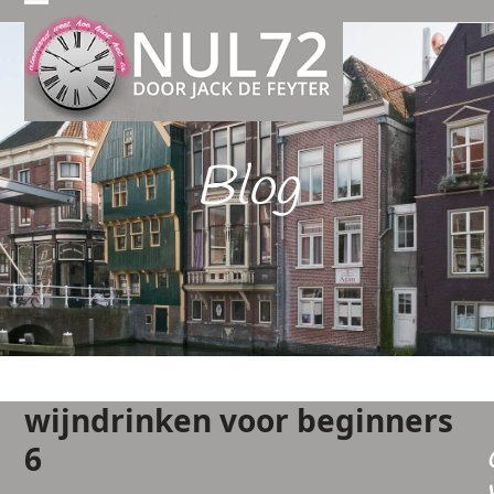
Open
Close
mobile
mobile
menu
menu
Blog
wijndrinken voor beginners
6