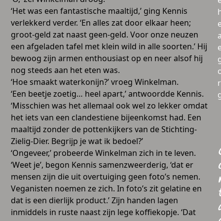
‘Het was een fantastische maaltijd,’ ging Kennis
verlekkerd verder. ‘En alles zat door elkaar heen;
groot-geld zat naast geen-geld. Voor onze neuzen
a
een afgeladen tafel met klein wild in alle soorten.’ Hij
bewoog zijn armen enthousiast op en neer alsof hij
nog steeds aan het eten was.
‘Hoe smaakt waterkonijn?’ vroeg Winkelman.
‘Een beetje zoetig… heel apart,’ antwoordde Kennis.
‘Misschien was het allemaal ook wel zo lekker omdat
het iets van een clandestiene bijeenkomst had. Een
maaltijd zonder de pottenkijkers van de Stichting-
Zielig-Dier. Begrijp je wat ik bedoel?’
‘Ongeveer,’ probeerde Winkelman zich in te leven.
‘Weet je’, begon Kennis samenzweerderig, ‘dat er
mensen zijn die uit overtuiging geen foto’s nemen.
Veganisten noemen ze zich. In foto’s zit gelatine en
dat is een dierlijk product.’ Zijn handen lagen
inmiddels in ruste naast zijn lege koffiekopje. ‘Dat