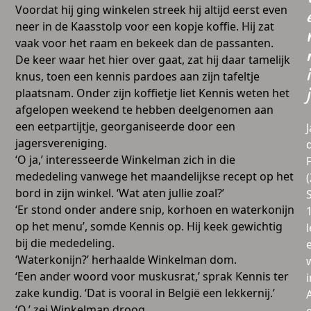
Voordat hij ging winkelen streek hij altijd eerst even
neer in de Kaasstolp voor een kopje koffie. Hij zat
vaak voor het raam en bekeek dan de passanten.
De keer waar het hier over gaat, zat hij daar tamelijk
i
knus, toen een kennis pardoes aan zijn tafeltje
plaatsnam. Onder zijn koffietje liet Kennis weten het
j
afgelopen weekend te hebben deelgenomen aan
een eetpartijtje, georganiseerde door een
jagersvereniging.
‘O ja,’ interesseerde Winkelman zich in die
mededeling vanwege het maandelijkse recept op het
bord in zijn winkel. ‘Wat aten jullie zoal?’
‘Er stond onder andere snip, korhoen en waterkonijn
op het menu’, somde Kennis op. Hij keek gewichtig
l
bij die mededeling.
‘Waterkonijn?’ herhaalde Winkelman dom.
‘Een ander woord voor muskusrat,’ sprak Kennis ter
i
zake kundig. ‘Dat is vooral in België een lekkernij.’
‘O,’ zei Winkelman droog.