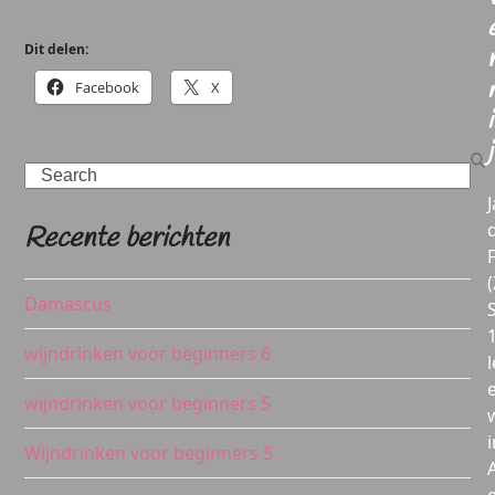
Dit delen:
Facebook
X
i
j
Search
Recente berichten
Damascus
wijndrinken voor beginners 6
l
wijndrinken voor beginners 5
i
Wijndrinken voor beginners 5