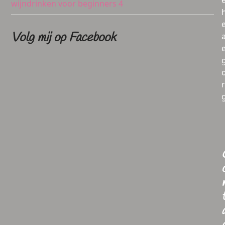
wijndrinken voor beginners 4
Volg mij op Facebook
a