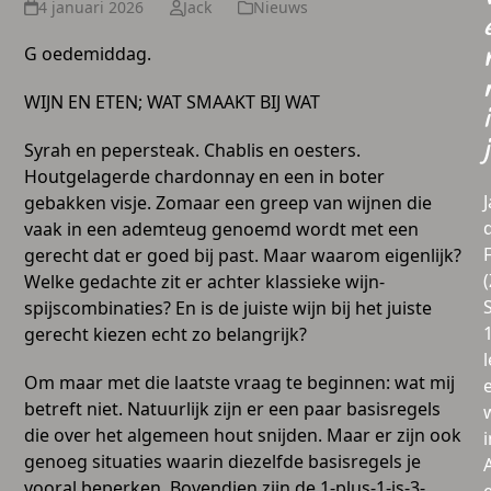
4 januari 2026
Jack
Nieuws
G oedemiddag.
WIJN EN ETEN; WAT SMAAKT BIJ WAT
i
j
Syrah en pepersteak. Chablis en oesters.
Houtgelagerde chardonnay en een in boter
gebakken visje. Zomaar een greep van wijnen die
vaak in een ademteug genoemd wordt met een
gerecht dat er goed bij past. Maar waarom eigenlijk?
Welke gedachte zit er achter klassieke wijn-
spijscombinaties? En is de juiste wijn bij het juiste
gerecht kiezen echt zo belangrijk?
l
Om maar met die laatste vraag te beginnen: wat mij
betreft niet. Natuurlijk zijn er een paar basisregels
die over het algemeen hout snijden. Maar er zijn ook
i
genoeg situaties waarin diezelfde basisregels je
vooral beperken. Bovendien zijn de 1-plus-1-is-3-