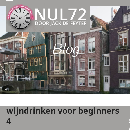
Open
Close
mobile
mobile
menu
menu
Blog
wijndrinken voor beginners
4