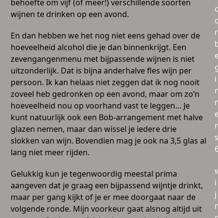
behoefte om vijf (of meer!) verschillende soorten
wijnen te drinken op een avond.
r
En dan hebben we het nog niet eens gehad over de
hoeveelheid alcohol die je dan binnenkrijgt. Een
zevengangenmenu met bijpassende wijnen is niet
uitzonderlijk. Dat is bijna anderhalve fles wijn per
i
persoon. Ik kan helaas niet zeggen dat ik nog nooit
zoveel heb gedronken op een avond, maar om zo’n
hoeveelheid nou op voorhand vast te leggen… Je
kunt natuurlijk ook een Bob-arrangement met halve
r
glazen nemen, maar dan wissel je iedere drie
slokken van wijn. Bovendien mag je ook na 3,5 glas al
lang niet meer rijden.
Gelukkig kun je tegenwoordig meestal prima
i
aangeven dat je graag een bijpassend wijntje drinkt,
j
maar per gang kijkt of je er mee doorgaat naar de
volgende ronde. Mijn voorkeur gaat alsnog altijd uit