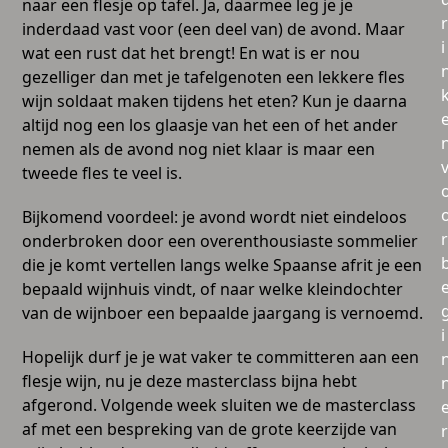
naar een flesje op tafel. Ja, daarmee leg je je
r
inderdaad vast voor (een deel van) de avond. Maar
i
wat een rust dat het brengt! En wat is er nou
gezelliger dan met je tafelgenoten een lekkere fles
wijn soldaat maken tijdens het eten? Kun je daarna
altijd nog een los glaasje van het een of het ander
nemen als de avond nog niet klaar is maar een
tweede fles te veel is.
Bijkomend voordeel: je avond wordt niet eindeloos
r
onderbroken door een overenthousiaste sommelier
die je komt vertellen langs welke Spaanse afrit je een
bepaald wijnhuis vindt, of naar welke kleindochter
van de wijnboer een bepaalde jaargang is vernoemd.
i
Hopelijk durf je je wat vaker te committeren aan een
flesje wijn, nu je deze masterclass bijna hebt
afgerond. Volgende week sluiten we de masterclass
af met een bespreking van de grote keerzijde van
r