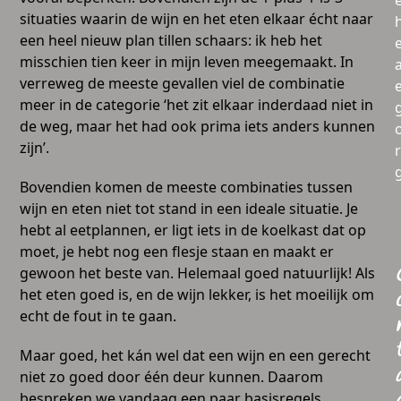
situaties waarin de wijn en het eten elkaar écht naar
een heel nieuw plan tillen schaars: ik heb het
misschien tien keer in mijn leven meegemaakt. In
a
verreweg de meeste gevallen viel de combinatie
meer in de categorie ‘het zit elkaar inderdaad niet in
de weg, maar het had ook prima iets anders kunnen
zijn’.
Bovendien komen de meeste combinaties tussen
wijn en eten niet tot stand in een ideale situatie. Je
hebt al eetplannen, er ligt iets in de koelkast dat op
moet, je hebt nog een flesje staan en maakt er
gewoon het beste van. Helemaal goed natuurlijk! Als
het eten goed is, en de wijn lekker, is het moeilijk om
echt de fout in te gaan.
Maar goed, het kán wel dat een wijn en een gerecht
niet zo goed door één deur kunnen. Daarom
bespreken we vandaag een paar basisregels