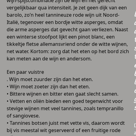
wijn-spijscombinatie zijn de wijn en het gerecht
vergelijkbaar qua intensiteit. Je zet geen dijk van een
barolo, zo’n heel tannineuze rode wijn uit Noord-
Italië, tegenover een bordje witte asperges, omdat
die arme asperges dat gevecht gaan verliezen. Naast
een winterse stoofpot lijkt een pinot blanc, een
tikkeltje fletse allemansvriend onder de witte wijnen,
net water. Kortom: zorg dat het eten op het bord zich
kan meten aan de wijn en andersom.
Een paar vuistre
. Wijn moet zuurder zijn dan het eten.
l
• Wijn moet zoeter zijn dan het eten.
• Bittere wijnen en bitter eten gaat slecht samen.
• Vetten en oliën bieden een goed tegenwicht voor
stevige wijnen met veel tannines, zoals tempranillo
of sangiovese.
• Tannines botsen juist met vette vis, daarom wordt
bij vis meestal wit geserveerd of een fruitige rode