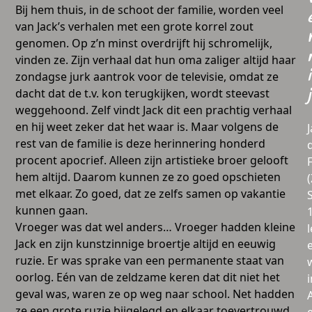
Bij hem thuis, in de schoot der familie, worden veel
van Jack’s verhalen met een grote korrel zout
genomen. Op z’n minst overdrijft hij schromelijk,
vinden ze. Zijn verhaal dat hun oma zaliger altijd haar
i
zondagse jurk aantrok voor de televisie, omdat ze
dacht dat de t.v. kon terugkijken, wordt steevast
j
weggehoond. Zelf vindt Jack dit een prachtig verhaal
en hij weet zeker dat het waar is. Maar volgens de
rest van de familie is deze herinnering honderd
procent apocrief. Alleen zijn artistieke broer gelooft
hem altijd. Daarom kunnen ze zo goed opschieten
met elkaar. Zo goed, dat ze zelfs samen op vakantie
kunnen gaan.
Vroeger was dat wel anders… Vroeger hadden kleine
l
Jack en zijn kunstzinnige broertje altijd en eeuwig
ruzie. Er was sprake van een permanente staat van
oorlog. Eén van de zeldzame keren dat dit niet het
i
geval was, waren ze op weg naar school. Net hadden
ze een grote ruzie bijgelegd en elkaar toevertrouwd,