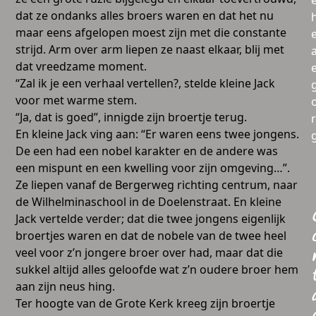
dat ze ondanks alles broers waren en dat het nu
maar eens afgelopen moest zijn met die constante
strijd. Arm over arm liepen ze naast elkaar, blij met
a
dat vreedzame moment.
“Zal ik je een verhaal vertellen?, stelde kleine Jack
voor met warme stem.
“Ja, dat is goed”, innigde zijn broertje terug.
En kleine Jack ving aan: “Er waren eens twee jongens.
De een had een nobel karakter en de andere was
een mispunt en een kwelling voor zijn omgeving…”.
Ze liepen vanaf de Bergerweg richting centrum, naar
de Wilhelminaschool in de Doelenstraat. En kleine
Jack vertelde verder; dat die twee jongens eigenlijk
broertjes waren en dat de nobele van de twee heel
veel voor z’n jongere broer over had, maar dat die
sukkel altijd alles geloofde wat z’n oudere broer hem
aan zijn neus hing.
Ter hoogte van de Grote Kerk kreeg zijn broertje