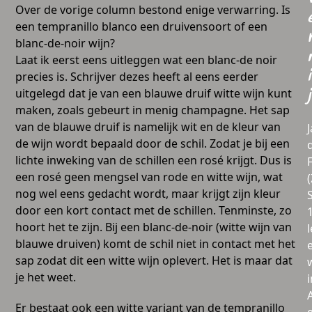
Over de vorige column bestond enige verwarring. Is
een tempranillo blanco een druivensoort of een
blanc-de-noir wijn?
Laat ik eerst eens uitleggen wat een blanc-de noir
i
precies is. Schrijver dezes heeft al eens eerder
uitgelegd dat je van een blauwe druif witte wijn kunt
j
maken, zoals gebeurt in menig champagne. Het sap
van de blauwe druif is namelijk wit en de kleur van
de wijn wordt bepaald door de schil. Zodat je bij een
lichte inweking van de schillen een rosé krijgt. Dus is
een rosé geen mengsel van rode en witte wijn, wat
nog wel eens gedacht wordt, maar krijgt zijn kleur
door een kort contact met de schillen. Tenminste, zo
hoort het te zijn. Bij een blanc-de-noir (witte wijn van
l
blauwe druiven) komt de schil niet in contact met het
sap zodat dit een witte wijn oplevert. Het is maar dat
je het weet.
i
Er bestaat ook een witte variant van de tempranillo