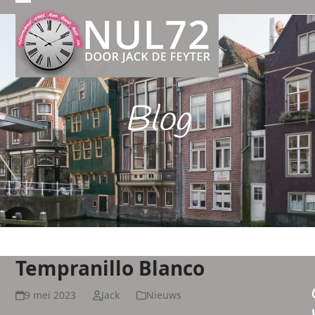
Open
Close
mobile
mobile
menu
menu
Blog
Tempranillo Blanco
9 mei 2023
Jack
Nieuws