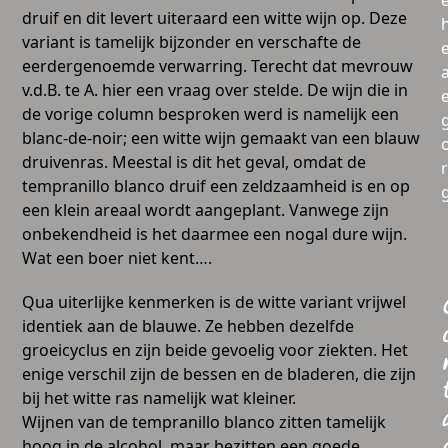
druif en dit levert uiteraard een witte wijn op. Deze
variant is tamelijk bijzonder en verschafte de
eerdergenoemde verwarring. Terecht dat mevrouw
a
v.d.B. te A. hier een vraag over stelde. De wijn die in
de vorige column besproken werd is namelijk een
blanc-de-noir; een witte wijn gemaakt van een blauw
druivenras. Meestal is dit het geval, omdat de
tempranillo blanco druif een zeldzaamheid is en op
een klein areaal wordt aangeplant. Vanwege zijn
onbekendheid is het daarmee een nogal dure wijn.
Wat een boer niet kent….
Qua uiterlijke kenmerken is de witte variant vrijwel
identiek aan de blauwe. Ze hebben dezelfde
groeicyclus en zijn beide gevoelig voor ziekten. Het
enige verschil zijn de bessen en de bladeren, die zijn
bij het witte ras namelijk wat kleiner.
Wijnen van de tempranillo blanco zitten tamelijk
hoog in de alcohol, maar bezitten een goede