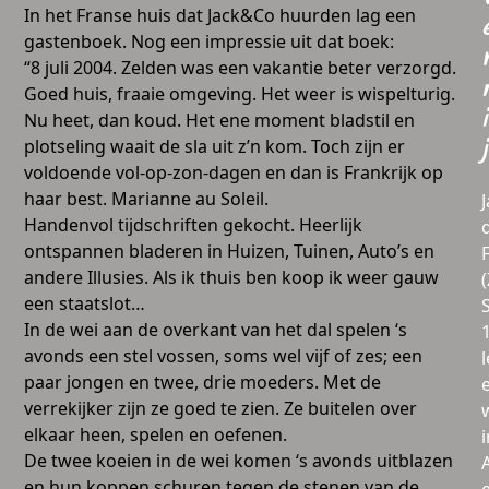
In het Franse huis dat Jack&Co huurden lag een
gastenboek. Nog een impressie uit dat boek:
“8 juli 2004. Zelden was een vakantie beter verzorgd.
Goed huis, fraaie omgeving. Het weer is wispelturig.
i
Nu heet, dan koud. Het ene moment bladstil en
plotseling waait de sla uit z’n kom. Toch zijn er
j
voldoende vol-op-zon-dagen en dan is Frankrijk op
haar best. Marianne au Soleil.
Handenvol tijdschriften gekocht. Heerlijk
ontspannen bladeren in Huizen, Tuinen, Auto’s en
andere Illusies. Als ik thuis ben koop ik weer gauw
een staatslot…
In de wei aan de overkant van het dal spelen ‘s
avonds een stel vossen, soms wel vijf of zes; een
l
paar jongen en twee, drie moeders. Met de
verrekijker zijn ze goed te zien. Ze buitelen over
elkaar heen, spelen en oefenen.
i
De twee koeien in de wei komen ‘s avonds uitblazen
en hun koppen schuren tegen de stenen van de