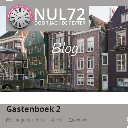
Open
Close
mobile
mobile
menu
menu
Blog
Gastenboek 2
23 augustus 2006
Jack
Nieuws