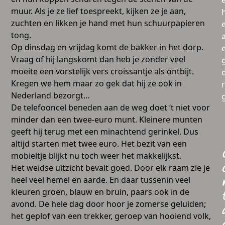
muur. Als je ze lief toespreekt, kijken ze je aan,
zuchten en likken je hand met hun schuurpapieren
tong.
a
Op dinsdag en vrijdag komt de bakker in het dorp.
Vraag of hij langskomt dan heb je zonder veel
moeite een vorstelijk vers croissantje als ontbijt.
Kregen we hem maar zo gek dat hij ze ook in
Nederland bezorgt…
De telefooncel beneden aan de weg doet ‘t niet voor
minder dan een twee-euro munt. Kleinere munten
geeft hij terug met een minachtend gerinkel. Dus
altijd starten met twee euro. Het bezit van een
mobieltje blijkt nu toch weer het makkelijkst.
Het weidse uitzicht bevalt goed. Door elk raam zie je
heel veel hemel en aarde. En daar tussenin veel
kleuren groen, blauw en bruin, paars ook in de
avond. De hele dag door hoor je zomerse geluiden;
het geplof van een trekker, geroep van hooiend volk,