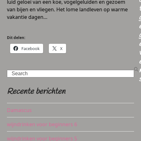
luid geloei van een koe, vogelgeluiden en gezoem
van bijen en vliegen. Het lome landleven op warme
vakantie dagen…
Dit delen:
Facebook
X
Search
Recente berichten
Damascus
wijndrinken voor beginners 6
wijndrinken voor beginners 5