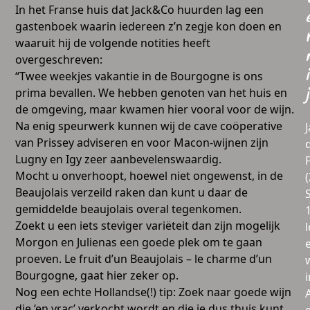
In het Franse huis dat Jack&Co huurden lag een
gastenboek waarin iedereen z’n zegje kon doen en
waaruit hij de volgende notities heeft
overgeschreven:
i
“Twee weekjes vakantie in de Bourgogne is ons
prima bevallen. We hebben genoten van het huis en
j
de omgeving, maar kwamen hier vooral voor de wijn.
Na enig speurwerk kunnen wij de cave coöperative
van Prissey adviseren en voor Macon-wijnen zijn
Lugny en Igy zeer aanbevelenswaardig.
Mocht u onverhoopt, hoewel niet ongewenst, in de
Beaujolais verzeild raken dan kunt u daar de
gemiddelde beaujolais overal tegenkomen.
Zoekt u een iets steviger variëteit dan zijn mogelijk
l
Morgon en Julienas een goede plek om te gaan
proeven. Le fruit d’un Beaujolais – le charme d’un
Bourgogne, gaat hier zeker op.
i
Nog een echte Hollandse(!) tip: Zoek naar goede wijn
die ‘en vrac’ verkocht wordt en die je dus thuis kunt