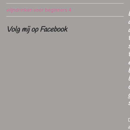
wijndrinken voor beginners 4
Volg mij op Facebook
l