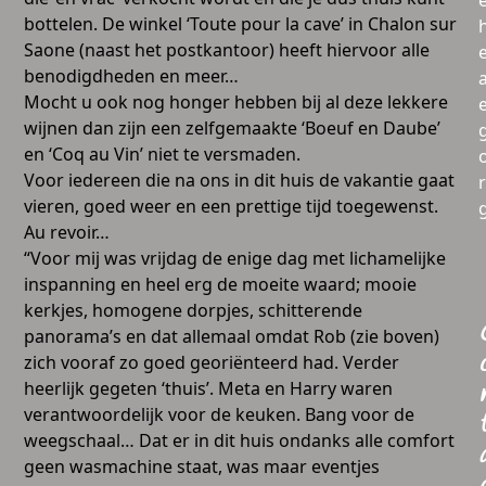
bottelen. De winkel ‘Toute pour la cave’ in Chalon sur
Saone (naast het postkantoor) heeft hiervoor alle
benodigdheden en meer…
a
Mocht u ook nog honger hebben bij al deze lekkere
wijnen dan zijn een zelfgemaakte ‘Boeuf en Daube’
en ‘Coq au Vin’ niet te versmaden.
Voor iedereen die na ons in dit huis de vakantie gaat
vieren, goed weer en een prettige tijd toegewenst.
Au revoir…
“Voor mij was vrijdag de enige dag met lichamelijke
inspanning en heel erg de moeite waard; mooie
kerkjes, homogene dorpjes, schitterende
panorama’s en dat allemaal omdat Rob (zie boven)
zich vooraf zo goed georiënteerd had. Verder
heerlijk gegeten ‘thuis’. Meta en Harry waren
verantwoordelijk voor de keuken. Bang voor de
weegschaal… Dat er in dit huis ondanks alle comfort
geen wasmachine staat, was maar eventjes