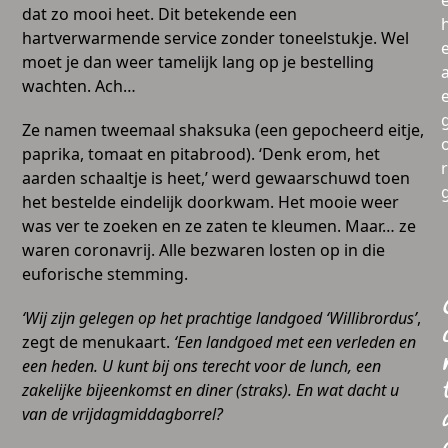
dat zo mooi heet. Dit betekende een
hartverwarmende service zonder toneelstukje. Wel
moet je dan weer tamelijk lang op je bestelling
a
wachten. Ach…
Ze namen tweemaal shaksuka (een gepocheerd eitje,
paprika, tomaat en pitabrood). ‘Denk erom, het
aarden schaaltje is heet,’ werd gewaarschuwd toen
het bestelde eindelijk doorkwam. Het mooie weer
was ver te zoeken en ze zaten te kleumen. Maar… ze
waren coronavrij. Alle bezwaren losten op in die
euforische stemming.
‘Wij zijn gelegen op het prachtige landgoed ‘Willibrordus’
,
zegt de menukaart.
‘Een
landgoed met een verleden en
een heden. U kunt bij ons terecht voor de lunch, een
zakelijke bijeenkomst en diner (straks). En wat dacht u
van de vrijdagmiddagborrel?