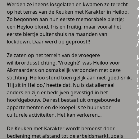
Werden ze ineens losgelaten en kwamen ze terecht
op het terras van de Keuken met Karakter in Heiloo.
Zo begonnen aan hun eerste memorabele biertje;
een Heyloo blond, fris en fruitig, maar vooral het
i
eerste biertje buitenshuis na maanden van
lockdown. Daar werd op geproost!!
j
Ze zaten op het terrein van de vroegere
willibrordusstichting. ‘Vroeghê’ was Heiloo voor
Alkmaarders onlosmakelijk verbonden met deze
stichting. Heiloo stond toen gelijk aan niet-goed-snik.
‘Hij zit in Heiloo,’ heette dat. Nu is dat allemaal
anders en zijn er bedrijven gevestigd in het
hoofdgebouw. De rest bestaat uit omgebouwde
l
appartementen en de koepel is te huur voor
culturele activiteiten. Het kan verkeren…
i
De Keuken met Karakter wordt bemenst door
bediening met afstand tot de arbeidsmarkt, zoals