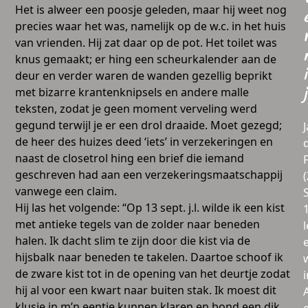
Het is alweer een poosje geleden, maar hij weet nog
precies waar het was, namelijk op de w.c. in het huis
van vrienden. Hij zat daar op de pot. Het toilet was
knus gemaakt; er hing een scheurkalender aan de
i
deur en verder waren de wanden gezellig beprikt
met bizarre krantenknipsels en andere malle
j
teksten, zodat je geen moment verveling werd
gegund terwijl je er een drol draaide. Moet gezegd;
de heer des huizes deed ‘iets’ in verzekeringen en
naast de closetrol hing een brief die iemand
geschreven had aan een verzekeringsmaatschappij
vanwege een claim.
Hij las het volgende: “Op 13 sept. j.l. wilde ik een kist
met antieke tegels van de zolder naar beneden
l
halen. Ik dacht slim te zijn door die kist via de
hijsbalk naar beneden te takelen. Daartoe schoof ik
de zware kist tot in de opening van het deurtje zodat
i
hij al voor een kwart naar buiten stak. Ik moest dit
klusje in m’n eentje kunnen klaren en bond een dik