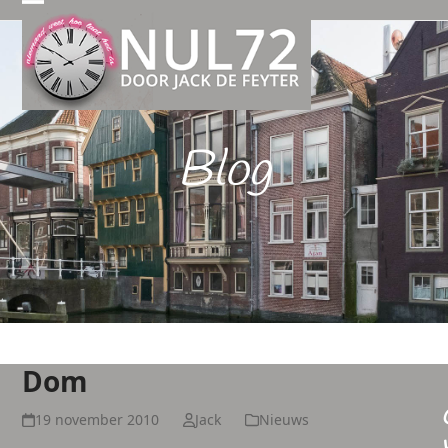
Open
Close
mobile
mobile
menu
menu
Blog
Dom
19 november 2010
Jack
Nieuws