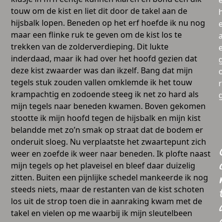
touw om de kist en liet dit door de takel aan de
hijsbalk lopen. Beneden op het erf hoefde ik nu nog
maar een flinke ruk te geven om de kist los te
a
trekken van de zolderverdieping. Dit lukte
inderdaad, maar ik had over het hoofd gezien dat
deze kist zwaarder was dan ikzelf. Bang dat mijn
tegels stuk zouden vallen omklemde ik het touw
krampachtig en zodoende steeg ik net zo hard als
mijn tegels naar beneden kwamen. Boven gekomen
stootte ik mijn hoofd tegen de hijsbalk en mijn kist
belandde met zo’n smak op straat dat de bodem er
onderuit sloeg. Nu verplaatste het zwaartepunt zich
weer en zoefde ik weer naar beneden. Ik plofte naast
mijn tegels op het plaveisel en bleef daar duizelig
zitten. Buiten een pijnlijke schedel mankeerde ik nog
steeds niets, maar de restanten van de kist schoten
los uit de strop toen die in aanraking kwam met de
takel en vielen op me waarbij ik mijn sleutelbeen