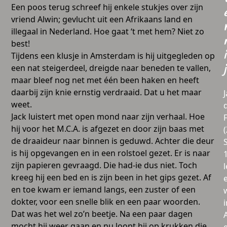
Een poos terug schreef hij enkele stukjes over zijn
vriend Alwin; gevlucht uit een Afrikaans land en
illegaal in Nederland. Hoe gaat ‘t met hem? Niet zo
best!
i
Tijdens een klusje in Amsterdam is hij uitgegleden op
een nat steigerdeel, dreigde naar beneden te vallen,
j
maar bleef nog net met één been haken en heeft
daarbij zijn knie ernstig verdraaid. Dat u het maar
weet.
Jack luistert met open mond naar zijn verhaal. Hoe
hij voor het M.C.A. is afgezet en door zijn baas met
de draaideur naar binnen is geduwd. Achter die deur
is hij opgevangen en in een rolstoel gezet. Er is naar
zijn papieren gevraagd. Die had-ie dus niet. Toch
l
kreeg hij een bed en is zijn been in het gips gezet. Af
en toe kwam er iemand langs, een zuster of een
dokter, voor een snelle blik en een paar woorden.
i
Dat was het wel zo’n beetje. Na een paar dagen
mocht hij weer gaan en nu loopt hij op krukken die