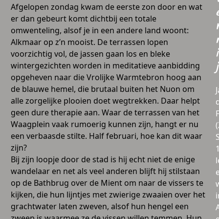
Afgelopen zondag kwam de eerste zon door en wat
er dan gebeurt komt dichtbij een totale
omwenteling, alsof je in een andere land woont:
Alkmaar op z’n mooist. De terrassen lopen
i
voorzichtig vol, de jassen gaan los en bleke
wintergezichten worden in meditatieve aanbidding
j
opgeheven naar die Vrolijke Warmtebron hoog aan
de blauwe hemel, die brutaal buiten het Nuon om
alle zorgelijke plooien doet wegtrekken. Daar helpt
geen dure therapie aan. Waar de terrassen van het
Waagplein vaak rumoerig kunnen zijn, hangt er nu
een verbaasde stilte. Half februari, hoe kan dit waar
zijn?
Bij zijn loopje door de stad is hij echt niet de enige
l
wandelaar en net als veel anderen blijft hij stilstaan
op de Bathbrug over de Mient om naar de vissers te
kijken, die hun lijntjes met zwierige zwaaien over het
i
grachtwater laten zweven, alsof hun hengel een
zweep is waarmee ze de vissen willen temmen. Hun