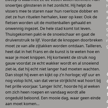
snoertjes glinsteren in het zonlicht. Hij helpt de
vissers mee te staren naar hun roerloze dobber en
ziet ze hun rituelen herhalen, keer op keer. Ook de
a
fietsen worden uit de mottenballen gehaald en
onwennig ingezet. De hele stad komt tot leven.
Thuisgekomen pakt-ie de snoeischaar en gaat de
druivenstruik te lijf. Voordat de knoppen doorbreken
moet ze van alle zijtakken worden ontdaan. Tailleren,
heet dat in het Frans en de kunst is te weten hoe en
waar je moet knippen. Hij kortwiekt de struik nog
gauw voordat ze echt wakker wordt en al snoeiend
ziet-ie, dat hij echt niet langer had moeten wachten.
Dan stopt hij even en kijkt op z’n horloge; vijf uur en
nog volop licht, van dat verse strijklicht wat hoort bij
het prille voorjaar. ‘Langer licht’, hoorde hij al weken
om zich heen roepen en vandaag wordt alle
ongeduld beloond. Een mooie dag, waar geen einde
aan moet komen…