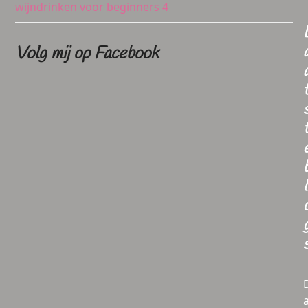
wijndrinken voor beginners 4
Volg mij op Facebook
l