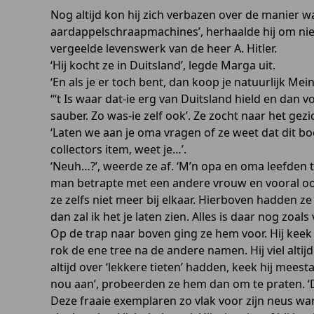
Nog altijd kon hij zich verbazen over de manier w
aardappelschraapmachines’, herhaalde hij om niet 
vergeelde levenswerk van de heer A. Hitler.
‘Hij kocht ze in Duitsland’, legde Marga uit.
‘En als je er toch bent, dan koop je natuurlijk Mei
“‘t Is waar dat-ie erg van Duitsland hield en dan v
sauber. Zo was-ie zelf ook’. Ze zocht naar het ge
‘Laten we aan je oma vragen of ze weet dat dit boek 
collectors item, weet je…’.
‘Neuh…?’, weerde ze af. ‘M’n opa en oma leefden
man betrapte met een andere vrouw en vooral oo
ze zelfs niet meer bij elkaar. Hierboven hadden 
dan zal ik het je laten zien. Alles is daar nog zoal
Op de trap naar boven ging ze hem voor. Hij keek
rok de ene tree na de andere namen. Hij viel alt
altijd over ‘lekkere tieten’ hadden, keek hij mee
nou aan’, probeerden ze hem dan om te praten. ‘Di
Deze fraaie exemplaren zo vlak voor zijn neus ware