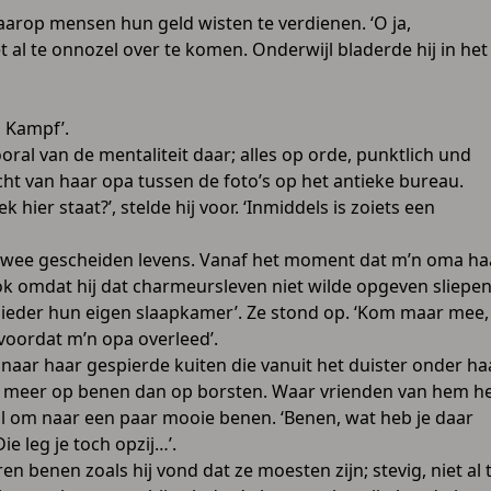
aarop mensen hun geld wisten te verdienen. ‘O ja,
al te onnozel over te komen. Onderwijl bladerde hij in het
n Kampf’.
ooral van de mentaliteit daar; alles op orde, punktlich und
zicht van haar opa tussen de foto’s op het antieke bureau.
hier staat?’, stelde hij voor. ‘Inmiddels is zoiets een
 twee gescheiden levens. Vanaf het moment dat m’n oma ha
k omdat hij dat charmeursleven niet wilde opgeven sliepe
ze ieder hun eigen slaapkamer’. Ze stond op. ‘Kom maar mee,
s voordat m’n opa overleed’.
 naar haar gespierde kuiten die vanuit het duister onder ha
ijd meer op benen dan op borsten. Waar vrienden van hem h
stal om naar een paar mooie benen. ‘Benen, wat heb je daar
e leg je toch opzij…’.
n benen zoals hij vond dat ze moesten zijn; stevig, niet al 