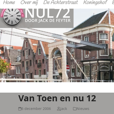
Home
Over mij
De Achterstraat
Koningshof
Van Toen en nu 12
6 december 2006
Jack
Nieuws