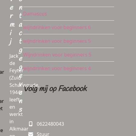
e
n
Damascus
r
t
m
a
wijndrinken voor beginners 6
i
c
j
t
wijndrinken voor beginners 5
g
Wijndrinken voor beginners 5
Jack
e
de
g
wijndrinken voor beginners 4
Feyter
ar
e
(Zuid
n
v
Scharwoude,
Volg mij op Facebook
e
1944)
leeft
n
ar
en
et
s
werkt
in
0622480043
Alkmaar
te
Stuur