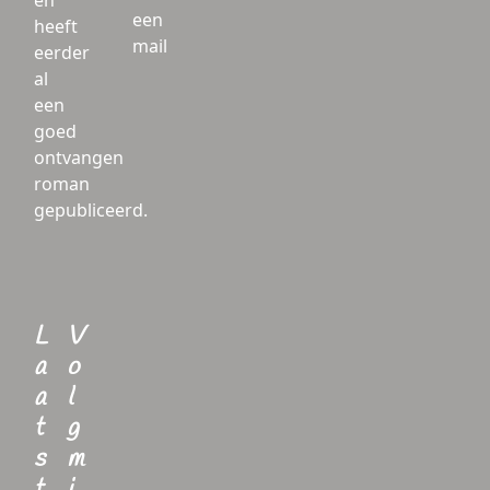
en
een
heeft
mail
eerder
al
een
goed
ontvangen
roman
gepubliceerd.
L
V
a
o
a
l
t
g
s
m