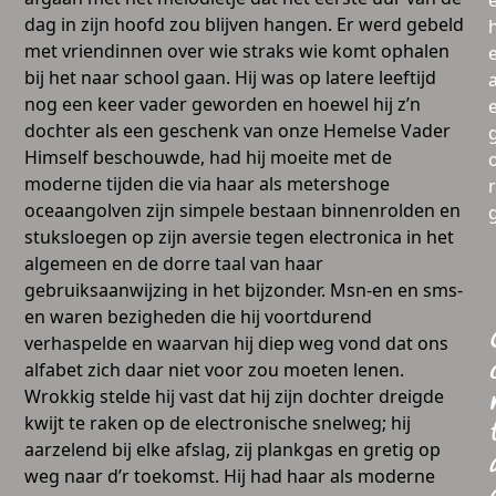
dag in zijn hoofd zou blijven hangen. Er werd gebeld
met vriendinnen over wie straks wie komt ophalen
bij het naar school gaan. Hij was op latere leeftijd
a
nog een keer vader geworden en hoewel hij z’n
dochter als een geschenk van onze Hemelse Vader
Himself beschouwde, had hij moeite met de
moderne tijden die via haar als metershoge
oceaangolven zijn simpele bestaan binnenrolden en
stuksloegen op zijn aversie tegen electronica in het
algemeen en de dorre taal van haar
gebruiksaanwijzing in het bijzonder. Msn-en en sms-
en waren bezigheden die hij voortdurend
verhaspelde en waarvan hij diep weg vond dat ons
alfabet zich daar niet voor zou moeten lenen.
Wrokkig stelde hij vast dat hij zijn dochter dreigde
kwijt te raken op de electronische snelweg; hij
aarzelend bij elke afslag, zij plankgas en gretig op
weg naar d’r toekomst. Hij had haar als moderne