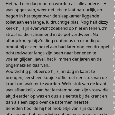
Het had een dag moeten worden als alle andere… Hij
was opgestaan, weer net iets te laat natuurlijk, en
begon in het tegenover de slaapkamer liggende
toilet aan een lange, luidruchtige plas. Nog half dizzy
i
keek hij, zijn evenwicht zoekend op hiel en tenen, z’n
straal na die schuimend in de pot verdween. Na
j
afloop kneep hij z’n ding routineus en grondig uit
omdat hij er een hekel aan had later nog een druppel
ochtendwater langs zijn been naar beneden te
voelen glijden. Jawel, het klimmen der jaren en de
ongemakken daarvan…
Voorzichtig probeerde hij zijnn dag in kaart te
brengen; eerst een kopje koffie met een stuk van de
krant om wakker te worden. Welk stuk van de krant
l
was afhankelijk van het leestempo van zijn vrouw die
altijd eerder op was en dus als eerste bij de krant en
dan als een capo over de katernen heerste.
i
Beneden hoorde hij het mobieltje van zijn dochter
afgaan met het melodietje dat het eerste uur van de