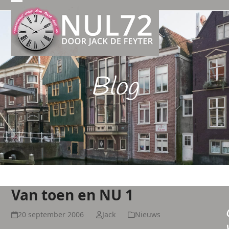
Open
Close
mobile
mobile
menu
menu
Blog
Van toen en NU 1
20 september 2006
Jack
Nieuws