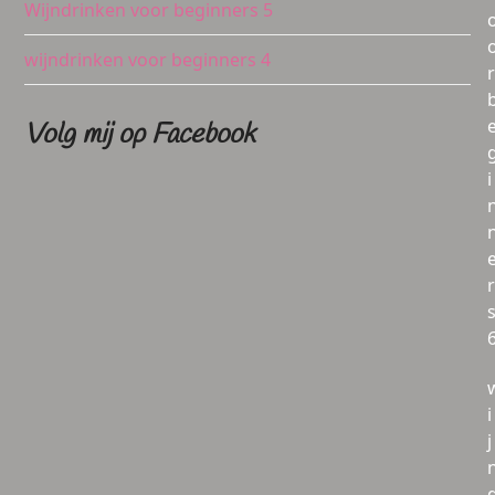
Wijndrinken voor beginners 5
wijndrinken voor beginners 4
r
Volg mij op Facebook
i
r
i
j