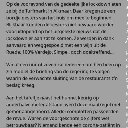
Op de vooravond van de gedeeltelijke lockdown aten
ze bij de Turfmarkt in Alkmaar. Daar kregen ze een
bordje oesters van het huis om mee te beginnen.
Blijkbaar konden de oesters niet bewaard worden,
i
vooruitlopend op het uitgelekte nieuws dat de
lockdown er aan zat te komen. Ze werden in dank
j
aanvaard en weggespoeld met een wijn uit de
Rueda, 100% Verdejo. Simpel, doch doeltreffend…
Vanaf een uur of zeven zat iedereen om hen heen op
z’n mobiel de briefing van de regering te volgen
waarin de verwachte sluiting van de restaurants z’n
beslag kreeg.
l
Aan het tafeltje naast het hunne, keurig op
anderhalve meter afstand, werd deze maatregel met
gemor aangehoord. Allerlei complotten passeerden
i
de revue. Waren de voorgeschotelde cijfers wel
betrouwbaar? Niemand kende een corona-patiënt in