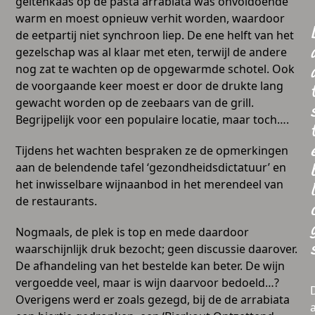
geitenkaas op de pasta arrabiata was onvoldoende
warm en moest opnieuw verhit worden, waardoor
de eetpartij niet synchroon liep. De ene helft van het
gezelschap was al klaar met eten, terwijl de andere
nog zat te wachten op de opgewarmde schotel. Ook
de voorgaande keer moest er door de drukte lang
gewacht worden op de zeebaars van de grill.
Begrijpelijk voor een populaire locatie, maar toch….
Tijdens het wachten bespraken ze de opmerkingen
aan de belendende tafel ‘gezondheidsdictatuur’ en
het inwisselbare wijnaanbod in het merendeel van
l
de restaurants.
Nogmaals, de plek is top en mede daardoor
waarschijnlijk druk bezocht; geen discussie daarover.
De afhandeling van het bestelde kan beter. De wijn
vergoedde veel, maar is wijn daarvoor bedoeld…?
Overigens werd er zoals gezegd, bij de de arrabiata