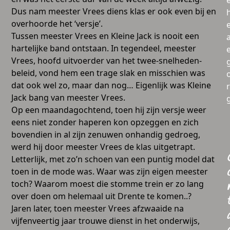
Dus nam meester Vrees diens klas er ook even bij en
overhoorde het ‘versje’.
Tussen meester Vrees en Kleine Jack is nooit een
a
hartelijke band ontstaan. In tegendeel, meester
Vrees, hoofd uitvoerder van het twee-snelheden-
beleid, vond hem een trage slak en misschien was
dat ook wel zo, maar dan nog… Eigenlijk was Kleine
Jack bang van meester Vrees.
Op een maandagochtend, toen hij zijn versje weer
eens niet zonder haperen kon opzeggen en zich
bovendien in al zijn zenuwen onhandig gedroeg,
werd hij door meester Vrees de klas uitgetrapt.
Letterlijk, met zo’n schoen van een puntig model dat
toen in de mode was. Waar was zijn eigen meester
toch? Waarom moest die stomme trein er zo lang
over doen om helemaal uit Drente te komen..?
Jaren later, toen meester Vrees afzwaaide na
vijfenveertig jaar trouwe dienst in het onderwijs,