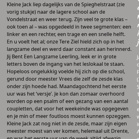
Kleine Jack liep dagelijks van de Spieghelstraat (zie
vorig stukje) naar de lagere school aan de
Vondelstraat en weer terug. Zijn veel te grote klas –
ook toen al – was opgedeeld in twee segmenten: een
i
linker en een rechter, een trage en een snelle helft.
En u voelt het al; onze Tere Ziel hield zich op in het
j
langzame deel en werd daar constant aan herinnerd.
Jij Bent Een Langzame Leerling, leek er in grote
letters boven de ingang van het leslokaal te staan.
Hopeloos ongelukkig voelde hij zich op die school,
gerund door meester Vrees die zelf de zesde klas
onder zijn hoede had. Maandagochtend het eerste
uur was het ‘versje’. Je kon dan zomaar overhoord
worden op een psalm of een gezang van een aantal
l
coupletten, dat voor het weekeinde was opgegeven
en je min of meer foutloos moest kunnen opzeggen.
Kleine Jack zat nog niet in de zesde, maar zijn eigen
i
meester moest van ver komen, helemaal uit Drente,
en was het eerste uur van de week altijd afwezig.