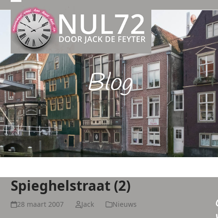
Open
Close
mobile
mobile
menu
menu
Blog
Spieghelstraat (2)
28 maart 2007
Jack
Nieuws