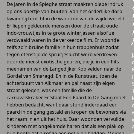
De jaren in de Spieghelstraat maakten diepe indruk
op ons boertje-van-buuten. Van het orderlijke dorp
kwam hij terecht in de wanorde van de wijde wereld.
Er liepen gekleurde mensen door de straat; oude
i
indo-vrouwtjes in te grote winterjassen alsof ze
verdwaald waren in de verkeerde film. Er woonde
j
zelfs zo’n bruine familie in hun trappenhuis zodat
tegen etenstijd de spruitjeslucht werd verdreven
door de meest exotische geuren, die je in een flits
meenamen van de Langedijker Koolvelden naar de
Gordel van Smaragd. En in de Runstraat, toen de
achterbuurt van Alkmaar en pal naast zijn eigen
straat gelegen, was een familie die de
carnavalskraker Er Staat Een Paard In De Gang moet
l
hebben bedacht, want daar stond inderdaad een
paard in de gang gestald en kropen de bewoners via
het raam in en uit het huis. Daar woonden vervuilde
i
kinderen met ongekamde haren dat als een plak op
hun hoofd zat alsof ze een petje op hadden. Meiden