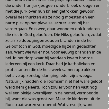
die onder hun jurkjes geen onderbroek droegen en
met die jurk over hun knieën getrokken gewoon
overal neerhurkten als ze nodig moesten en een
a
natte plek op het plaveisel achterlieten bij het
verdergaan. En o wee, daar woonden ook kinderen
die niet in God geloofden. Die Niks geloofden, zodat
ze als ze doodgingen zouden branden in de hel.
Geloof toch in God, moedigde hij ze in gedachten
aan. Want wie wil er nou voor eeuwig branden in de
hel. In het dorp waar hij vandaan kwam hoorde
iedereen bij een kerk. Daar had je katholieken en
protestanten die de hele week samen optrokken
behalve op zondag, dan ging ieder zijns weegs.
Natuurlijk hadden ‘die roomsen’ niet het ware geloof,
werd hem geleerd. Toch zou er voor hen vast nog
wel een plekje overblijven in de hemel, vermoedde
hij, want die was groot zat. Maar de kinderen uit de
Runstraat waren verdoemd. Wat vreselijk, want