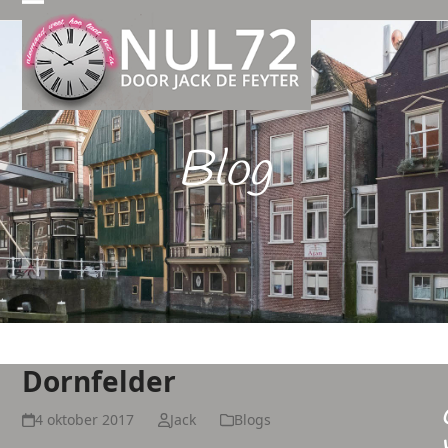
Open
Close
mobile
mobile
menu
menu
Blog
Dornfelder
4 oktober 2017
Jack
Blogs