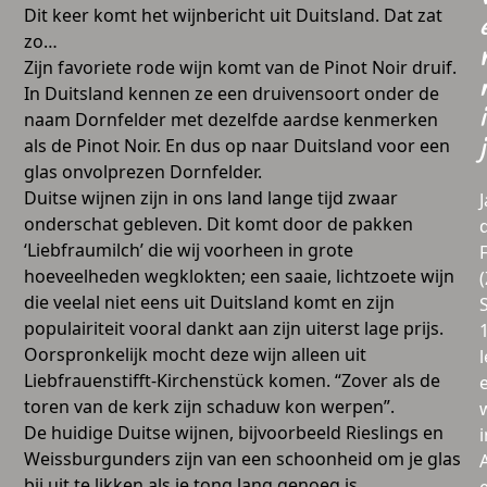
Dit keer komt het wijnbericht uit Duitsland. Dat zat
zo…
Zijn favoriete rode wijn komt van de Pinot Noir druif.
In Duitsland kennen ze een druivensoort onder de
i
naam Dornfelder met dezelfde aardse kenmerken
als de Pinot Noir. En dus op naar Duitsland voor een
j
glas onvolprezen Dornfelder.
Duitse wijnen zijn in ons land lange tijd zwaar
onderschat gebleven. Dit komt door de pakken
‘Liebfraumilch’ die wij voorheen in grote
hoeveelheden wegklokten; een saaie, lichtzoete wijn
die veelal niet eens uit Duitsland komt en zijn
populairiteit vooral dankt aan zijn uiterst lage prijs.
Oorspronkelijk mocht deze wijn alleen uit
l
Liebfrauenstifft-Kirchenstück komen. “Zover als de
toren van de kerk zijn schaduw kon werpen”.
De huidige Duitse wijnen, bijvoorbeeld Rieslings en
i
Weissburgunders zijn van een schoonheid om je glas
bij uit te likken als je tong lang genoeg is.