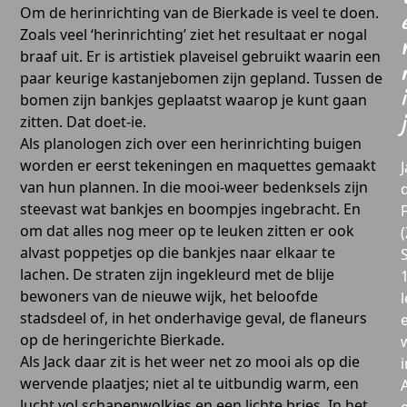
Om de herinrichting van de Bierkade is veel te doen.
Zoals veel ‘herinrichting’ ziet het resultaat er nogal
braaf uit. Er is artistiek plaveisel gebruikt waarin een
paar keurige kastanjebomen zijn gepland. Tussen de
i
bomen zijn bankjes geplaatst waarop je kunt gaan
zitten. Dat doet-ie.
j
Als planologen zich over een herinrichting buigen
worden er eerst tekeningen en maquettes gemaakt
van hun plannen. In die mooi-weer bedenksels zijn
steevast wat bankjes en boompjes ingebracht. En
om dat alles nog meer op te leuken zitten er ook
alvast poppetjes op die bankjes naar elkaar te
lachen. De straten zijn ingekleurd met de blije
bewoners van de nieuwe wijk, het beloofde
l
stadsdeel of, in het onderhavige geval, de flaneurs
op de heringerichte Bierkade.
Als Jack daar zit is het weer net zo mooi als op die
i
wervende plaatjes; niet al te uitbundig warm, een
lucht vol schapenwolkjes en een lichte bries. In het