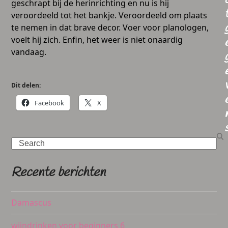
geschrapt bij de herinrichting en nu is hij
veroordeeld tot het bankje. Veroordeeld om plaats
te nemen in dat brave decor. Voer voor planologen,
voelt hij zich. Enfin, het weer is niet onaardig
vandaag.
Dit delen:
Facebook
X
Search
Recente berichten
Damascus
wijndrinken voor beginners 6