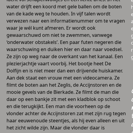
water drijft een koord met gele ballen om de boten
van de kade weg te houden. In vijf talen wordt
verwezen naar een informatienummer om te vragen
a
waar je wél kunt afmeren. Er wordt ook
gewaarschuwd om niet te zwemmen, vanwege
‘onderwater obstakels’. Een paar futen negeren die
waarschuwing en duiken hier en daar naar voedsel.
Ze zijn op weg naar de overkant van het kanaal. Een
plezierjachtje vaart voorbij. Het bootje heet De
Dolfijn en is niet meer dan een drijvende huiskamer.
Aan dek staat een vrouw met een videocamera. Ze
filmt de boten aan het Zeglis, de Accijnstoren en de
mooie gevels van de Bierkade. Ze filmt de man die
daar op een bankje zit met een kladblok op schoot
en die terugkijkt. Een man die voorheen op de
vlonder achter de Accijnstoren zat met zijn rug tegen
haar eeuwenoude steentjes, als hij even alleen en uit
het zicht wilde zijn. Maar die vlonder daar is