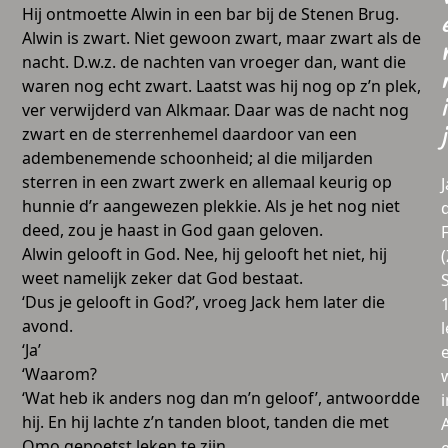
Hij ontmoette Alwin in een bar bij de Stenen Brug.
Alwin is zwart. Niet gewoon zwart, maar zwart als de
nacht. D.w.z. de nachten van vroeger dan, want die
waren nog echt zwart. Laatst was hij nog op z’n plek,
i
ver verwijderd van Alkmaar. Daar was de nacht nog
zwart en de sterrenhemel daardoor van een
j
adembenemende schoonheid; al die miljarden
sterren in een zwart zwerk en allemaal keurig op
hunnie d’r aangewezen plekkie. Als je het nog niet
deed, zou je haast in God gaan geloven.
Alwin gelooft in God. Nee, hij gelooft het niet, hij
weet namelijk zeker dat God bestaat.
‘Dus je gelooft in God?’, vroeg Jack hem later die
avond.
l
‘Ja’
‘Waarom?
‘Wat heb ik anders nog dan m’n geloof’, antwoordde
i
hij. En hij lachte z’n tanden bloot, tanden die met
Omo gepoetst leken te zijn.