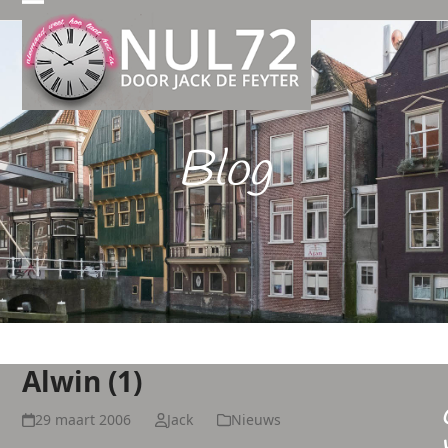
Open
Close
mobile
mobile
menu
menu
Blog
Alwin (1)
29 maart 2006
Jack
Nieuws