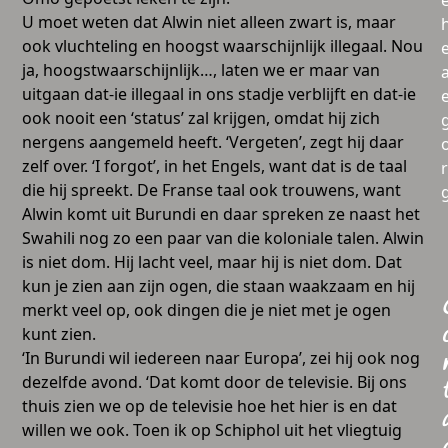
U moet weten dat Alwin niet alleen zwart is, maar
ook vluchteling en hoogst waarschijnlijk illegaal. Nou
ja, hoogstwaarschijnlijk…, laten we er maar van
a
uitgaan dat-ie illegaal in ons stadje verblijft en dat-ie
ook nooit een ‘status’ zal krijgen, omdat hij zich
nergens aangemeld heeft. ‘Vergeten’, zegt hij daar
zelf over. ‘I forgot’, in het Engels, want dat is de taal
die hij spreekt. De Franse taal ook trouwens, want
Alwin komt uit Burundi en daar spreken ze naast het
Swahili nog zo een paar van die koloniale talen. Alwin
is niet dom. Hij lacht veel, maar hij is niet dom. Dat
kun je zien aan zijn ogen, die staan waakzaam en hij
merkt veel op, ook dingen die je niet met je ogen
kunt zien.
‘In Burundi wil iedereen naar Europa’, zei hij ook nog
dezelfde avond. ‘Dat komt door de televisie. Bij ons
thuis zien we op de televisie hoe het hier is en dat
willen we ook. Toen ik op Schiphol uit het vliegtuig