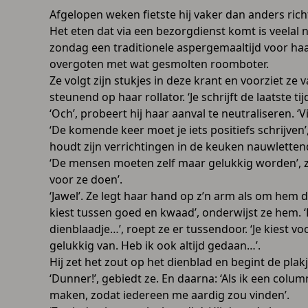
Afgelopen weken fietste hij vaker dan anders ric
Het eten dat via een bezorgdienst komt is veelal 
zondag een traditionele aspergemaaltijd voor haar
overgoten met wat gesmolten roomboter.
Ze volgt zijn stukjes in deze krant en voorziet z
steunend op haar rollator. ‘Je schrijft de laatste t
‘Och’, probeert hij haar aanval te neutraliseren. ‘Vi
‘De komende keer moet je iets positiefs schrijven
houdt zijn verrichtingen in de keuken nauwletten
‘De mensen moeten zelf maar gelukkig worden’, zeg
voor ze doen’.
‘Jawel’. Ze legt haar hand op z’n arm als om hem de
kiest tussen goed en kwaad’, onderwijst ze hem. ‘D
dienblaadje…’, roept ze er tussendoor. ‘Je kiest v
gelukkig van. Heb ik ook altijd gedaan…’.
Hij zet het zout op het dienblad en begint de plak
‘Dunner!’, gebiedt ze. En daarna: ‘Als ik een colu
maken, zodat iedereen me aardig zou vinden’.