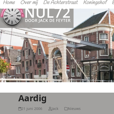
Home
Over mij
De Achterstraat
Koningshof
Aardig
21 juni 2006
Jack
Nieuws