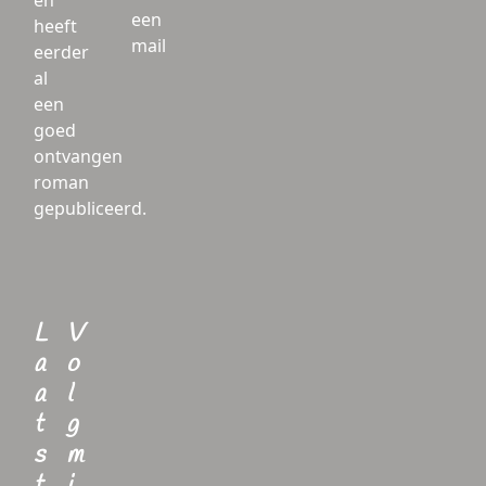
en
een
heeft
mail
eerder
al
een
goed
ontvangen
roman
gepubliceerd.
L
V
a
o
a
l
t
g
s
m