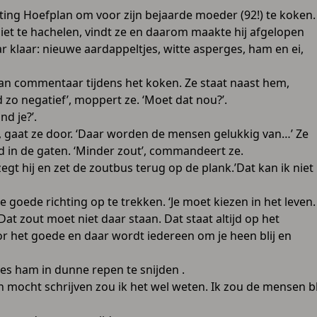
hting Hoefplan om voor zijn bejaarde moeder (92!) te koken.
niet te hachelen, vindt ze en daarom maakte hij afgelopen
 klaar: nieuwe aardappeltjes, witte asperges, ham en ei,
e van commentaar tijdens het koken. Ze staat naast hem,
ijd zo negatief’, moppert ze. ‘Moet dat nou?’.
nd je?’.
’, gaat ze door. ‘Daar worden de mensen gelukkig van…’ Ze
d in de gaten. ‘Minder zout’, commandeert ze.
t hij en zet de zoutbus terug op de plank.’Dat kan ik niet
 goede richting op te trekken. ‘Je moet kiezen in het leven.
at zout moet niet daar staan. Dat staat altijd op het
oor het goede en daar wordt iedereen om je heen blij en
jes ham in dunne repen te snijden .
mn mocht schrijven zou ik het wel weten. Ik zou de mensen bl