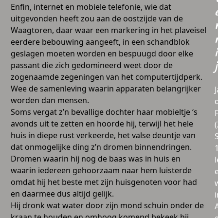
Enfin, internet en mobiele telefonie, wie dat
uitgevonden heeft zou aan de oostzijde van de
Waagtoren, daar waar een markering in het plaveisel
eerdere bebouwing aangeeft, in een schandblok
i
geslagen moeten worden en bespuugd door elke
passant die zich gedomineerd weet door de
j
zogenaamde zegeningen van het computertijdperk.
Wee de samenleving waarin apparaten belangrijker
worden dan mensen.
Soms vergat z’n bevallige dochter haar mobieltje ‘s
avonds uit te zetten en hoorde hij, terwijl het hele
huis in diepe rust verkeerde, het valse deuntje van
dat onmogelijke ding z’n dromen binnendringen.
Dromen waarin hij nog de baas was in huis en
l
waarin iedereen gehoorzaam naar hem luisterde
omdat hij het beste met zijn huisgenoten voor had
en daarmee dus altijd gelijk.
i
Hij dronk wat water door zijn mond schuin onder de
kraan te houden en omhoog komend bekeek hij