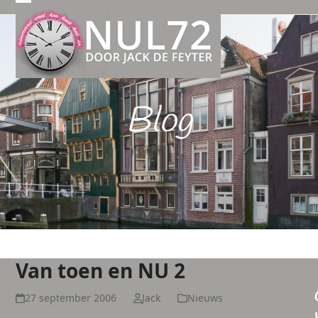
Open
Close
mobile
mobile
menu
menu
Blog
Van toen en NU 2
27 september 2006
Jack
Nieuws