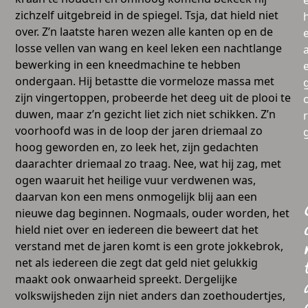
zichzelf uitgebreid in de spiegel. Tsja, dat hield niet
over. Z’n laatste haren wezen alle kanten op en de
losse vellen van wang en keel leken een nachtlange
a
bewerking in een kneedmachine te hebben
ondergaan. Hij betastte die vormeloze massa met
zijn vingertoppen, probeerde het deeg uit de plooi te
duwen, maar z’n gezicht liet zich niet schikken. Z’n
voorhoofd was in de loop der jaren driemaal zo
hoog geworden en, zo leek het, zijn gedachten
daarachter driemaal zo traag. Nee, wat hij zag, met
ogen waaruit het heilige vuur verdwenen was,
daarvan kon een mens onmogelijk blij aan een
nieuwe dag beginnen. Nogmaals, ouder worden, het
hield niet over en iedereen die beweert dat het
verstand met de jaren komt is een grote jokkebrok,
net als iedereen die zegt dat geld niet gelukkig
maakt ook onwaarheid spreekt. Dergelijke
volkswijsheden zijn niet anders dan zoethoudertjes,