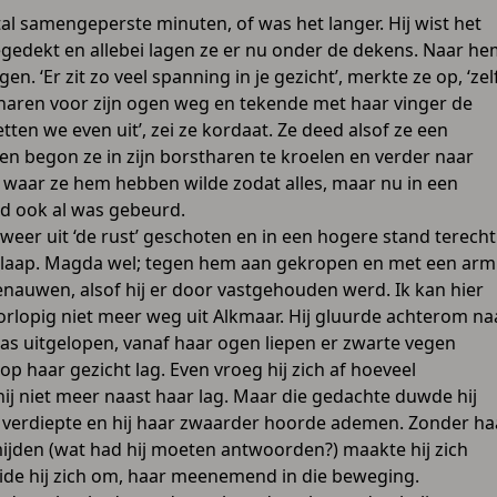
tal samengeperste minuten, of was het langer. Hij wist het
toegedekt en allebei lagen ze er nu onder de dekens. Naar h
Er zit zo veel spanning in je gezicht’, merkte ze op, ‘zel
’n haren voor zijn ogen weg en tekende met haar vinger de
ten we even uit’, zei ze kordaat. Ze deed alsof ze een
oen begon ze in zijn borstharen te kroelen en verder naar
 waar ze hem hebben wilde zodat alles, maar nu in een
nd ook al was gebeurd.
weer uit ‘de rust’ geschoten en in een hogere stand terecht
n slaap. Magda wel; tegen hem aan gekropen en met een arm
auwen, alsof hij er door vastgehouden werd. Ik kan hier
k voorlopig niet meer weg uit Alkmaar. Hij gluurde achterom na
s uitgelopen, vanaf haar ogen liepen er zwarte vegen
haar gezicht lag. Even vroeg hij zich af hoeveel
hij niet meer naast haar lag. Maar die gedachte duwde hij
ch verdiepte en hij haar zwaarder hoorde ademen. Zonder ha
ijden (wat had hij moeten antwoorden?) maakte hij zich
de hij zich om, haar meenemend in die beweging.