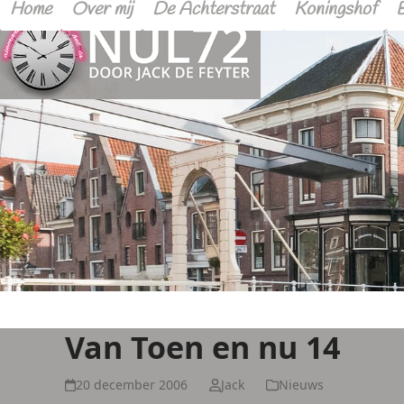
Home
Over mij
De Achterstraat
Koningshof
Van Toen en nu 14
20 december 2006
Jack
Nieuws