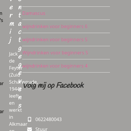
e
n
em
Damascus
r
t
fs
m
a
wijndrinken voor beginners 6
i
c
j
t
wijndrinken voor beginners 5
g
Wijndrinken voor beginners 5
Jack
e
de
g
wijndrinken voor beginners 4
Feyter
e
(Zuid
v
Scharwoude,
ar
Volg mij op Facebook
e
1944)
leeft
n
en
s
werkt
ar
in
0622480043
Alkmaar
Stuur