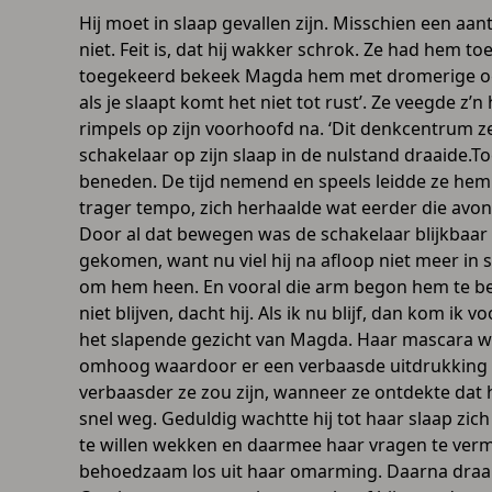
Hij moet in slaap gevallen zijn. Misschien een aan
niet. Feit is, dat hij wakker schrok. Ze had hem 
toegekeerd bekeek Magda hem met dromerige ogen. ‘
als je slaapt komt het niet tot rust’. Ze veegde z
rimpels op zijn voorhoofd na. ‘Dit denkcentrum zet
schakelaar op zijn slaap in de nulstand draaide.T
beneden. De tijd nemend en speels leidde ze hem
trager tempo, zich herhaalde wat eerder die avo
Door al dat bewegen was de schakelaar blijkbaar 
gekomen, want nu viel hij na afloop niet meer i
om hem heen. En vooral die arm begon hem te ben
niet blijven, dacht hij. Als ik nu blijf, dan kom i
het slapende gezicht van Magda. Haar mascara wa
omhoog waardoor er een verbaasde uitdrukking op 
verbaasder ze zou zijn, wanneer ze ontdekte dat 
snel weg. Geduldig wachtte hij tot haar slaap zi
te willen wekken en daarmee haar vragen te verm
behoedzaam los uit haar omarming. Daarna draai