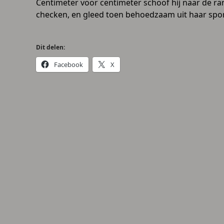
Centimeter voor centimeter schoof hij naar de r
checken, en gleed toen behoedzaam uit haar spo
Dit delen:
Facebook
X