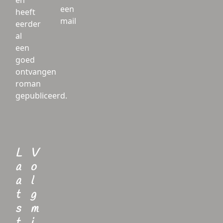
en
een
heeft
mail
eerder
al
een
goed
ontvangen
roman
gepubliceerd.
L
V
a
o
a
l
t
g
s
m