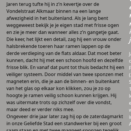
Jaren terug tufte hij in z’n kevertje over de
Vondelstraat Alkmaar binnen na een lange
afwezigheid in het buitenland. Als je lang bent
weggeweest bekijk je je eigen stad met frisse ogen
i
en zie je meer dan wanneer alles z’n gangetje gaat.
Die keer, het lijkt een detail, zag hij een vrouw onder
j
halsbrekende toeren haar ramen lappen op de
derde verdieping van de flats aldaar. Dat moet beter
kunnen, dacht hij met een schoon hoofd en dezelfde
frisse blik. En vanaf dat punt tot thuis bedacht hij een
veiliger systeem. Door middel van twee sponzen met
magneten erin, die je aan de binnen- en buitenkant
van het glas op elkaar kon klikken, zou je zo op
hoogte je ramen veilig schoon kunnen krijgen. Hij
l
was uitermate trots op zichzelf over die vondst,
maar deed er verder niks mee.
Ongeveer drie jaar later zag hij op de zaterdagmarkt
i
in onze Geliefde Stad een standwerker bij een groot
raam staan en met twee magneet-sponzen tegelijk