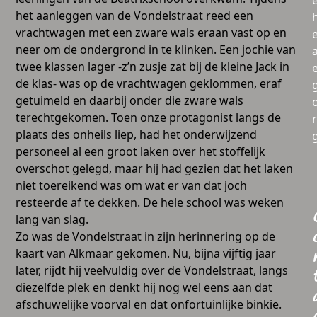
het aanleggen van de Vondelstraat reed een
vrachtwagen met een zware wals eraan vast op en
neer om de ondergrond in te klinken. Een jochie van
a
twee klassen lager -z’n zusje zat bij de kleine Jack in
de klas- was op de vrachtwagen geklommen, eraf
getuimeld en daarbij onder die zware wals
terechtgekomen. Toen onze protagonist langs de
plaats des onheils liep, had het onderwijzend
personeel al een groot laken over het stoffelijk
overschot gelegd, maar hij had gezien dat het laken
niet toereikend was om wat er van dat joch
resteerde af te dekken. De hele school was weken
lang van slag.
Zo was de Vondelstraat in zijn herinnering op de
kaart van Alkmaar gekomen. Nu, bijna vijftig jaar
later, rijdt hij veelvuldig over de Vondelstraat, langs
diezelfde plek en denkt hij nog wel eens aan dat
afschuwelijke voorval en dat onfortuinlijke binkie.