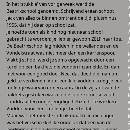
In het ‘stukkie’ van vorige week werd de
Beatrixschool genoemd. Schrijvend eraan schoot
Jack van alles te binnen omtrent de tijd, plusminus
1955, dat hij daar op school zat.
i
Je hoefde toen als kind nog niet naar school
gebracht te worden; je liep er gewoon ZELF naar toe.
j
De Beatrixschool lag midden in de weilanden en de
Vondelstraat was niet meer dan een karrenspoor.
Vlakbij school werd je soms opgewacht door een
kerel op een bakfiets die vodden inzamelde. En dan
niet voor een goed doel. Nee, dat deed die man om
geld-te-verdienen. Voor een kilo vodden kreeg je een
molentje waarvan er een aantal in de zijkant van de
bakfiets gestoken was en die in de zomerse wind
l
ronddraaiden om je jeugdige hebzucht te wekken.
Vodden-voor-een -molentje, heette dat.
Maar wat het meeste indruk maakte in die dagen
i
was het verschrikkelijke ongeluk dat een van de
leerlingen van de Beatrixschool overkwam. Tijdens