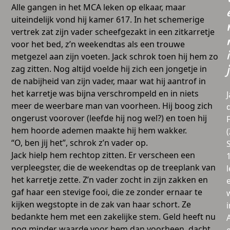
Alle gangen in het MCA leken op elkaar, maar
uiteindelijk vond hij kamer 617. In het schemerige
vertrek zat zijn vader scheefgezakt in een zitkarretje
voor het bed, z’n weekendtas als een trouwe
i
metgezel aan zijn voeten. Jack schrok toen hij hem zo
zag zitten. Nog altijd voelde hij zich een jongetje in
j
de nabijheid van zijn vader, maar wat hij aantrof in
het karretje was bijna verschrompeld en in niets
meer de weerbare man van voorheen. Hij boog zich
ongerust voorover (leefde hij nog wel?) en toen hij
hem hoorde ademen maakte hij hem wakker.
“O, ben jij het”, schrok z’n vader op.
Jack hielp hem rechtop zitten. Er verscheen een
verpleegster, die de weekendtas op de treeplank van
l
het karretje zette. Z’n vader zocht in zijn zakken en
gaf haar een stevige fooi, die ze zonder ernaar te
kijken wegstopte in de zak van haar schort. Ze
i
bedankte hem met een zakelijke stem. Geld heeft nu
nog minder waarde voor hem dan voorheen, dacht