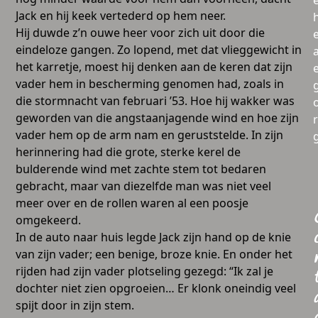
Jack en hij keek vertederd op hem neer.
Hij duwde z’n ouwe heer voor zich uit door die
eindeloze gangen. Zo lopend, met dat vlieggewicht in
a
het karretje, moest hij denken aan de keren dat zijn
vader hem in bescherming genomen had, zoals in
die stormnacht van februari ’53. Hoe hij wakker was
geworden van die angstaanjagende wind en hoe zijn
vader hem op de arm nam en geruststelde. In zijn
herinnering had die grote, sterke kerel de
bulderende wind met zachte stem tot bedaren
gebracht, maar van diezelfde man was niet veel
meer over en de rollen waren al een poosje
omgekeerd.
In de auto naar huis legde Jack zijn hand op de knie
van zijn vader; een benige, broze knie. En onder het
rijden had zijn vader plotseling gezegd: “Ik zal je
dochter niet zien opgroeien… Er klonk oneindig veel
spijt door in zijn stem.