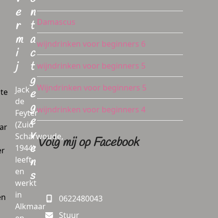
e
n
Damascus
r
t
m
a
wijndrinken voor beginners 6
i
c
j
t
wijndrinken voor beginners 5
g
Wijndrinken voor beginners 5
Jack
 te
e
de
g
wijndrinken voor beginners 4
Feyter
e
(Zuid
ar
v
Scharwoude,
Volg mij op Facebook
e
1944)
er
leeft
n
en
s
werkt
in
en
0622480043
Alkmaar
Stuur