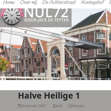
Home
Over mij
De Achterstraat
Koningshof
Halve Heilige 1
24 januari 2007
Jack
Nieuws