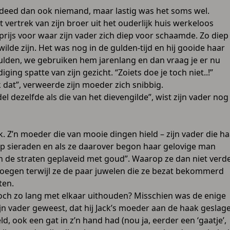
at deed dan ook niemand, maar lastig was het soms wel.
 vertrek van zijn broer uit het ouderlijk huis werkeloos
rijs voor waar zijn vader zich diep voor schaamde. Zo diep
wilde zijn. Het was nog in de gulden-tijd en hij gooide haar
ulden, we gebruiken hem jarenlang en dan vraag je er nu
ing spatte van zijn gezicht. “Zoiets doe je toch niet..!”
k dat”, verweerde zijn moeder zich snibbig.
 dezelfde als die van het dievengilde”, wist zijn vader nog
k. Z’n moeder die van mooie dingen hield – zijn vader die ha
op sieraden en als ze daarover begon haar gelovige man
n de straten geplaveid met goud”. Waarop ze dan niet verd
voegen terwijl ze de paar juwelen die ze bezat bekommerd
ten.
toch zo lang met elkaar uithouden? Misschien was de enige
zijn vader geweest, dat hij Jack’s moeder aan de haak geslag
d, ook een gat in z’n hand had (nou ja, eerder een ‘gaatje’,