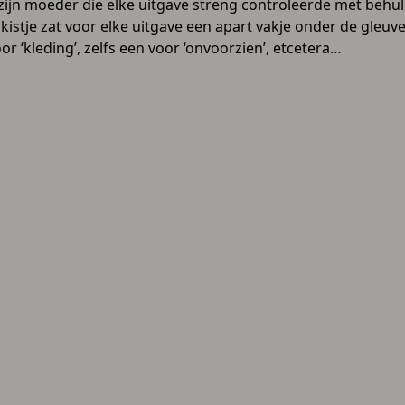
 zijn moeder die elke uitgave streng controleerde met behu
 kistje zat voor elke uitgave een apart vakje onder de gleuv
oor ‘kleding’, zelfs een voor ‘onvoorzien’, etcetera…