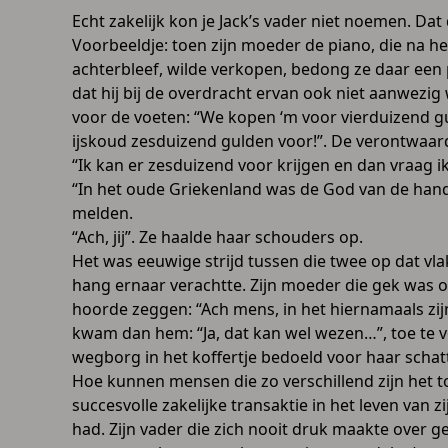
Echt zakelijk kon je Jack’s vader niet noemen. D
Voorbeeldje: toen zijn moeder de piano, die na het
achterbleef, wilde verkopen, bedong ze daar een p
dat hij bij de overdracht ervan ook niet aanwezig 
voor de voeten: “We kopen ‘m voor vierduizend g
ijskoud zesduizend gulden voor!”. De verontwaardig
“Ik kan er zesduizend voor krijgen en dan vraag i
“In het oude Griekenland was de God van de handel
melden.
“Ach, jij”. Ze haalde haar schouders op.
Het was eeuwige strijd tussen die twee op dat vla
hang ernaar verachtte. Zijn moeder die gek was 
hoorde zeggen: “Ach mens, in het hiernamaals zij
kwam dan hem: “Ja, dat kan wel wezen…”, toe te 
wegborg in het koffertje bedoeld voor haar schat
Hoe kunnen mensen die zo verschillend zijn het 
succesvolle zakelijke transaktie in het leven van 
had. Zijn vader die zich nooit druk maakte over gel