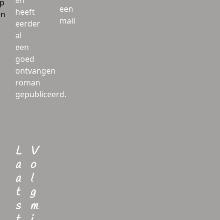
en
lp
een
heeft
en
mail
eerder
al
een
goed
ontvangen
roman
gepubliceerd.
L
V
a
o
a
l
t
g
s
m