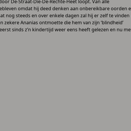
door De-Straat-Die-De-Rechte-Heet loopt. Van alle
bijgebleven omdat hij deed denken aan onbereikbare oorden 
aat nog steeds en over enkele dagen zal hij er zelf te vinden
een zekere Ananias ontmoette die hem van zijn ‘blindheid’
 eerst sinds z’n kindertijd weer eens heeft gelezen en nu me