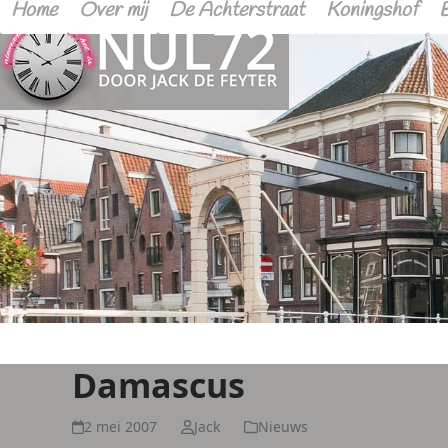
Home
Over mij
De Achterstraat
Koningshof
Damascus
2 mei 2007
Jack
Nieuws