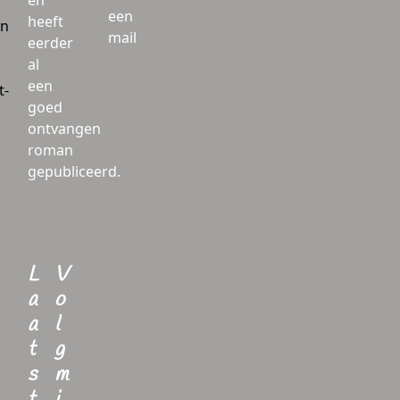
en
een
heeft
en
mail
eerder
al
een
t-
goed
ontvangen
roman
gepubliceerd.
L
V
a
o
a
l
t
g
s
m