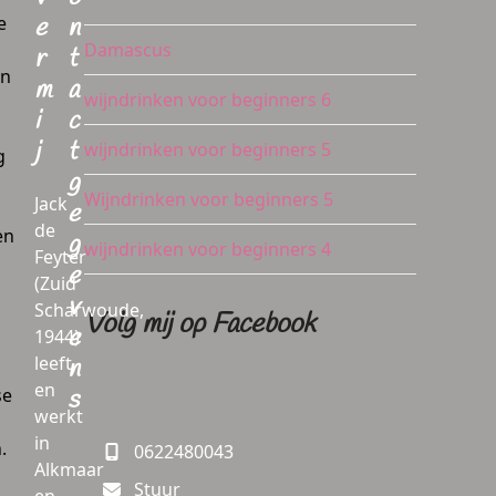
e
e
n
Damascus
r
t
en
m
a
wijndrinken voor beginners 6
i
c
j
t
wijndrinken voor beginners 5
g
g
Wijndrinken voor beginners 5
Jack
e
de
en
g
wijndrinken voor beginners 4
Feyter
e
(Zuid
v
Scharwoude,
Volg mij op Facebook
e
1944)
leeft
n
en
se
s
werkt
in
.
0622480043
Alkmaar
Stuur