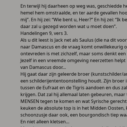
En terwijl hij daarheen op weg was, geschiedde he
hemel hem omstraalde, en ter aarde gevallen hoor
mij”. En hij zei: “Wie bent u, Heer?” En hij zei: “Ik
daar zal u gezegd worden wat u moet doen”.
Handelingen 9, vers 3.
Als u dit leest is Jack net als Saulus (die na dit
naar Damascus en de vraag komt onwillekeurig op 
ontevreden is met zichzelf, maar soms denkt een 
Jezelf in een vreemde omgeving neerzetten helpt
van Damascus door…
Hij gaat daar zijn geleerde broer (kunstschilder/
een schilderijententoonstelling houdt. Zijn broer 
tussen de Eufraat en de Tigris aandoen en dus z
krijgen. Dat zal hij allemaal laten gebeuren, maa
MENSEN tegen te komen en wat Syrische gerechte
keuken de absolute top is in het Midden Oosten, k
schoonzusje daar ook, een bourgondisch tiep waar
En niet alleen kletsen…