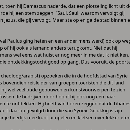
t, toen hij Damascus naderde, dat een plotseling licht uit d
de hij een stem zeggen: “Saul, Saul, waarom vervolgt gij
 ben Jezus, die gij vervolgt. Maar sta op en ga de stad binnen 
 voorval Paulus ging heten en een ander mens werd) ook op we
of hij ook als iemand anders terugkomt. Niet dat hij
mens wel eens wat huist er nog meer in me dat ik niet ken.
 die ontdekkingstocht goed op gang. Dus vooruit, de poort
archeoloog/arabist) opzoeken die in de hoofdstad van Syrië
is bovendien reisleider van groepen toeristen die dit land
al hij wel veel oude gebouwen en kunstvoorwerpen te zien
r tussen de bedrijven door hoopt hij ook nog een paar
n te ontdekken. Hij heeft van horen zeggen dat de Libane
ort daarop gevolgd door die van Syrie«. Gelukkig is zijn
 je heerlijk mee kunt pimpelen en kletsen over lekker eten