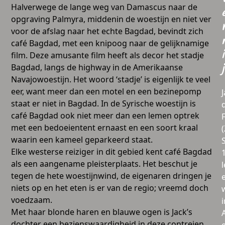
Halverwege de lange weg van Damascus naar de
opgraving Palmyra, middenin de woestijn en niet ver
voor de afslag naar het echte Bagdad, bevindt zich
café Bagdad, met een knipoog naar de gelijknamige
i
film. Deze amusante film heeft als decor het stadje
Bagdad, langs de highway in de Amerikaanse
j
Navajowoestijn. Het woord ‘stadje’ is eigenlijk te veel
eer, want meer dan een motel en een bezinepomp
staat er niet in Bagdad. In de Syrische woestijn is
café Bagdad ook niet meer dan een lemen optrek
met een bedoeientent ernaast en een soort kraal
waarin een kameel geparkeerd staat.
Elke westerse reiziger in dit gebied kent café Bagdad
als een aangename pleisterplaats. Het beschut je
l
tegen de hete woestijnwind, de eigenaren dringen je
niets op en het eten is er van de regio; vreemd doch
voedzaam.
i
Met haar blonde haren en blauwe ogen is Jack’s
dochter een bezienswaardigheid in deze contreien.