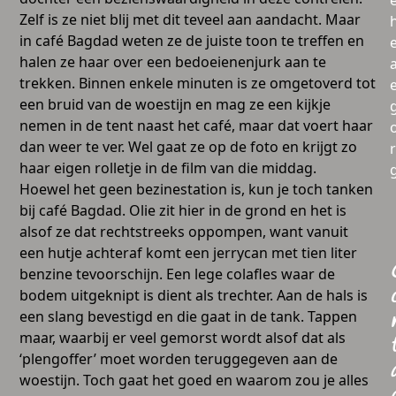
Zelf is ze niet blij met dit teveel aan aandacht. Maar
in café Bagdad weten ze de juiste toon te treffen en
halen ze haar over een bedoeienenjurk aan te
a
trekken. Binnen enkele minuten is ze omgetoverd tot
een bruid van de woestijn en mag ze een kijkje
nemen in de tent naast het café, maar dat voert haar
dan weer te ver. Wel gaat ze op de foto en krijgt zo
haar eigen rolletje in de film van die middag.
Hoewel het geen bezinestation is, kun je toch tanken
bij café Bagdad. Olie zit hier in de grond en het is
alsof ze dat rechtstreeks oppompen, want vanuit
een hutje achteraf komt een jerrycan met tien liter
benzine tevoorschijn. Een lege colafles waar de
bodem uitgeknipt is dient als trechter. Aan de hals is
een slang bevestigd en die gaat in de tank. Tappen
maar, waarbij er veel gemorst wordt alsof dat als
‘plengoffer’ moet worden teruggegeven aan de
woestijn. Toch gaat het goed en waarom zou je alles