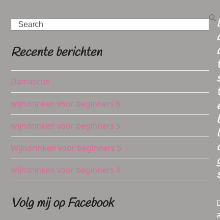
Search
Recente berichten
Damascus
wijndrinken voor beginners 6
wijndrinken voor beginners 5
l
Wijndrinken voor beginners 5
wijndrinken voor beginners 4
Volg mij op Facebook